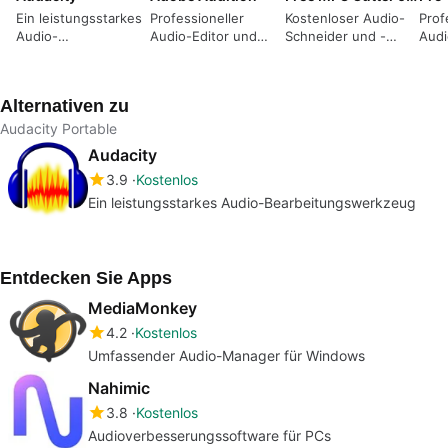
Ein leistungsstarkes
Professioneller
Kostenloser Audio-
Prof
Audio-
Audio-Editor und
Schneider und -
Audi
Bearbeitungswerkzeug
Postproduktionssuite
Verbinder für PC
Musi
(DAW
Alternativen zu
Audacity Portable
Audacity
3.9
Kostenlos
Ein leistungsstarkes Audio-Bearbeitungswerkzeug
Entdecken Sie Apps
MediaMonkey
4.2
Kostenlos
Umfassender Audio-Manager für Windows
Nahimic
3.8
Kostenlos
Audioverbesserungssoftware für PCs