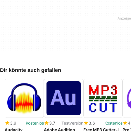
Dir könnte auch gefallen
3.9
Kostenlos
3.7
Testversion
3.6
Kostenlos
4
Audacity
Adobe Audition
Free MP3 Cutter Joiner
Pro 